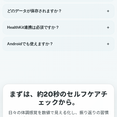
明るさ不足・顔位置のずれ・動きが大きい場合は計測しづ
らくなります。ガイドに顔を合わせ、短時間静止した状態
どのデータが保存されますか？
＋
で再試行してください。
動画や静止画は保存しません。保存対象は数値データ
（BPM・シグナル安定度・コンディションスコア等）のみ
HealthKit連携は必須ですか？
＋
です。
必須ではありません。連携しなくてもアプリ内で計測と履
歴確認は利用できます。必要な場合のみ設定してくださ
Androidでも使えますか？
＋
い。
現在はiPhoneのみ対応しています。対応OSはiOS 17以降
です。
まずは、約20秒のセルフケアチ
ェックから。
日々の体調感覚を数値で見える化し、振り返りの習慣